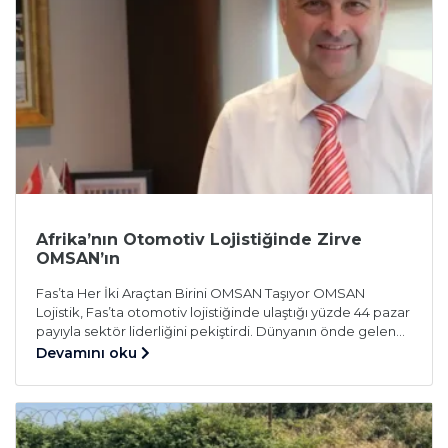
Lojistik ile Türkiye otomotiv pazarının en güçlü […]
Afrika’nın Otomotiv Lojistiğinde Zirve
OMSAN’ın
Fas’ta Her İki Araçtan Birini OMSAN Taşıyor OMSAN
Lojistik, Fas’ta otomotiv lojistiğinde ulaştığı yüzde 44 pazar
payıyla sektör liderliğini pekiştirdi. Dünyanın önde gelen
otomotiv markalarına hizmet veren şirket, ülkenin dört bir
Devamını oku
yanına gerçekleştirdiği taşıma operasyonlarıyla Afrika
pazarındaki etkinliğini her geçen gün artırıyor. 85 araçlık
filosu ve 400.000 metrekare büyüklüğündeki dört araç
park sahasıyla faaliyet gösteren […]