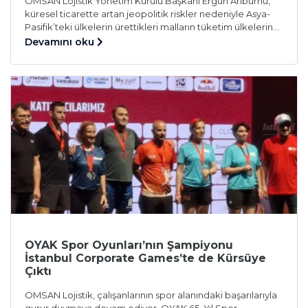
OMSAN Lojistik Yönetim Kurulu Başkanı Ergun Arıburnu,
küresel ticarette artan jeopolitik riskler nedeniyle Asya-
Pasifik’teki ülkelerin ürettikleri malların tüketim ülkelerine
yollanmasında alternatif lojistik koridorlar aramaya
Devamını oku
başladığını belirtti. Anadolu Ajansı Yönetim Katı
programına konuk olan OMSAN Yönetim Kurulu Başkanı
Ergun Arıburnu, Türkiye’nin lojistik ve jeopolitik anlamda
önemli bir konumda olduğuna dikkati çekerek, bu
konumun Asya-Pasifik bölgesiyle Avrupa […]
OYAK Spor Oyunları’nın Şampiyonu
İstanbul Corporate Games’te de Kürsüye
Çıktı
OMSAN Lojistik, çalışanlarının spor alanındaki başarılarıyla
gurur duymaya devam ediyor. OYAK 65. Yıl Spor