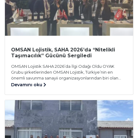
OMSAN Lojistik, SAHA 2026’da “Nitelikli
Taşımacılık” Gücünü Sergiledi
OMSAN Lojistik SAHA 2026’da İlgi Odağı Oldu OYAK
Grubu şirketlerinden OMSAN Lojistik, Türkiye’nin en
önemli savunma sanayii organizasyonlarından biri olan
SAHA 2026’da, OYAK Miilux standında yer alarak sektörün
Devamını oku
yoğun ilgisiyle karşılaştı. Fuar boyunca çok sayıda yerli ve
yabancı firma ile görüşmeler gerçekleştiren OMSAN,
özellikle yüksek hassasiyet gerektiren taşımacılık
alanındaki yetkinlikleriyle dikkati çekti. Savunma
sanayiinin ulaştığı […]