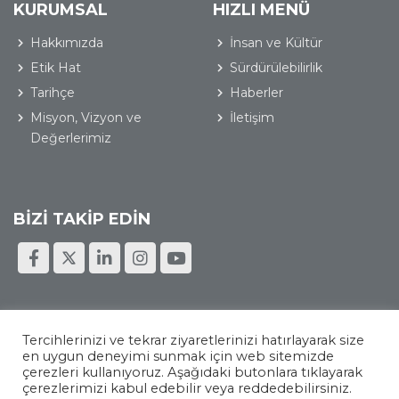
KURUMSAL
HIZLI MENÜ
Hakkımızda
İnsan ve Kültür
Etik Hat
Sürdürülebilirlik
Tarihçe
Haberler
Misyon, Vizyon ve
İletişim
Değerlerimiz
BİZİ TAKİP EDİN
Tercihlerinizi ve tekrar ziyaretlerinizi hatırlayarak size
Kişisel Verilerin Korunması
Bilgi Toplumu Hizmetleri
en uygun deneyimi sunmak için web sitemizde
çerezleri kullanıyoruz. Aşağıdaki butonlara tıklayarak
OMSAN Logistics © 2026 Tüm Hakları Saklıdır
çerezlerimizi kabul edebilir veya reddedebilirsiniz.