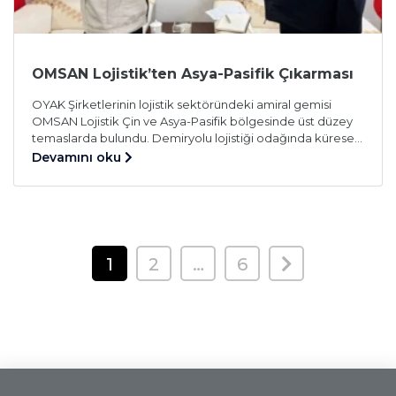
OMSAN Lojistik’ten Asya-Pasifik Çıkarması
OYAK Şirketlerinin lojistik sektöründeki amiral gemisi
OMSAN Lojistik Çin ve Asya-Pasifik bölgesinde üst düzey
temaslarda bulundu. Demiryolu lojistiği odağında küresel
dengelerin analiz edildiği görüşmelerde heyetin öncelikli
Devamını oku
gündemi Türkiye’nin merkezinde yer aldığı Orta Koridor
oldu. Çin–Avrupa taşımalarında bu hattın önemine dikkat
çeken OMSAN Lojistik Yönetim Kurulu Başkanı Ergun
Arıburnu, “Doğru altyapı, güçlü entegrasyon ve stratejik iş
[…]
YAZI
1
2
…
6
GEZINMESI