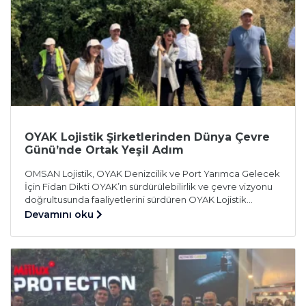
OYAK Lojistik Şirketlerinden Dünya Çevre
Günü’nde Ortak Yeşil Adım
OMSAN Lojistik, OYAK Denizcilik ve Port Yarımca Gelecek
İçin Fidan Dikti OYAK’ın sürdürülebilirlik ve çevre vizyonu
doğrultusunda faaliyetlerini sürdüren OYAK Lojistik
şirketleri, Dünya Çevre Günü kapsamında anlamlı bir
Devamını oku
etkinliğe imza attı. OMSAN Lojistik, OYAK Denizcilik ve
Liman İşletmeleri ve Port Yarımca çalışanları, çevre
bilincini güçlendirmek ve gelecek nesillere daha
yaşanabilir bir dünya bırakmak amacıyla düzenlenen […]