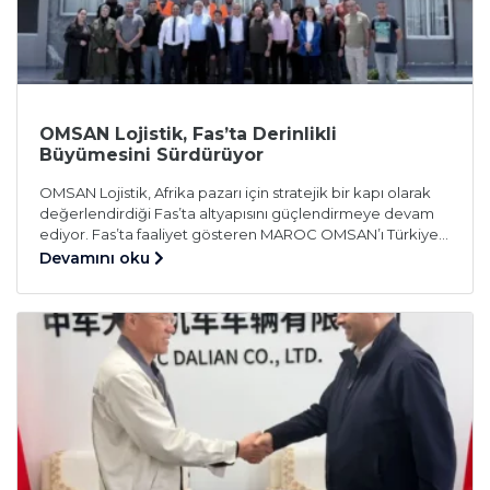
OMSAN Lojistik, Fas’ta Derinlikli
Büyümesini Sürdürüyor
OMSAN Lojistik, Afrika pazarı için stratejik bir kapı olarak
değerlendirdiği Fas’ta altyapısını güçlendirmeye devam
ediyor. Fas’ta faaliyet gösteren MAROC OMSAN’ı Türkiye
ile kesintisiz ve entegre şekilde çalışacak bir yapıya
Devamını oku
kavuşturmak amacıyla yürütülen dijital dönüşüm süreci
başarıyla tamamlandı. OMSAN Genel Müdürü Ahmet
Tansık liderliğinde Fas’a giden teknik heyet,
gerçekleştirdiği operasyonla Fas Ofisi’ni İstanbul merkez
ofise dijital […]