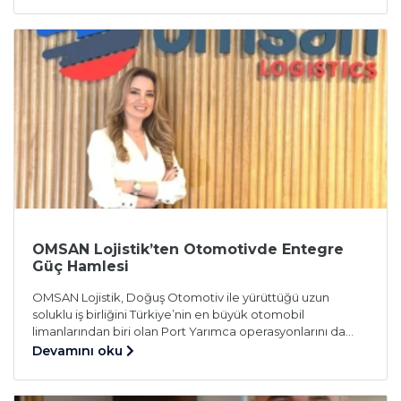
Lojistik tarafından 2010 yılında hayata geçirilen, Türkiye’nin
ilk ve tek “Arabam Tatilde” hizmeti, yaz aylarında tatilcilere
konforlu ve güvenli bir seyahat […]
OMSAN Lojistik’ten Otomotivde Entegre
Güç Hamlesi
OMSAN Lojistik, Doğuş Otomotiv ile yürüttüğü uzun
soluklu iş birliğini Türkiye’nin en büyük otomobil
limanlarından biri olan Port Yarımca operasyonlarını da
kapsayacak yeni bir tedarik zinciri modeliyle genişletiyor.
Devamını oku
Bu stratejik adım, OMSAN’ın entegre, dijital ve
sürdürülebilir lojistik vizyonunu otomotiv sektöründe bir
üst seviyeye taşıyor. OYAK Lojistik şirketlerinden OMSAN