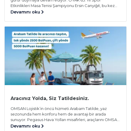
Etkinlikleri Masa Tenisi Şampiyonu Ersin Canyiğit, bu kez
Türkiye’nin önde gelen şirketlerinden sporcuların katıldığı
Devamını oku
İstanbul Corporate Games’te elde ettiği dereceyle bir kez
daha adından söz ettirdi. 20-21 Haziran 2026 tarihlerinde
gerçekleştirilen İstanbul Corporate Games’te OYAK
Grubu ve OMSAN Lojistik’i temsil eden […]
Aracınız Yolda, Siz Tatildesiniz.
OMSAN Lojistik’in öncü hizmeti Arabam Tatilde, yaz
sezonunda hem konforu hem de avantajı bir arada
sunuyor. Pegasus Hava Yolları misafirleri, araçlarını OMSAN
güvencesiyle tatil bölgelerine taşıtırken BolPuan da
Devamını oku
kazanıyor. Türkiye’nin lider lojistik şirketlerinden OMSAN