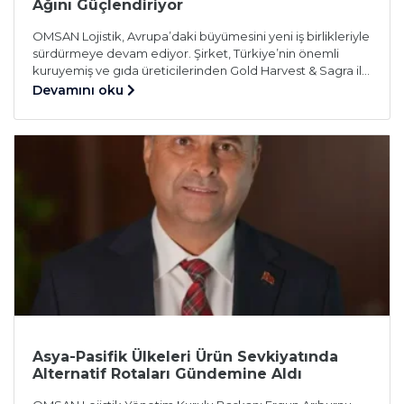
Ağını Güçlendiriyor
OMSAN Lojistik, Avrupa’daki büyümesini yeni iş birlikleriyle
sürdürmeye devam ediyor. Şirket, Türkiye’nin önemli
kuruyemiş ve gıda üreticilerinden Gold Harvest & Sagra ile
gerçekleştirdiği yeni iş birliği kapsamında Avrupa’daki
Devamını oku
depolama ve dağıtım operasyonlarına start verdi. OMSAN
Lojistik, Sagra’nın Ordu ve Gold Harvest’in Eskişehir’deki
tesislerinde üretilen ürünlerin Avrupa’daki depolama ve
lojistik operasyonlarını yönetecek. Ordu’dan taşınacak
Sagra ürünleri […]
Asya-Pasifik Ülkeleri Ürün Sevkiyatında
Alternatif Rotaları Gündemine Aldı