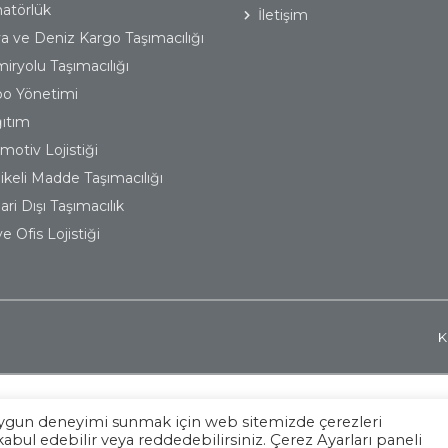
atörlük
İletişim
a ve Deniz Kargo Taşımacılığı
iryolu Taşımacılığı
o Yönetimi
ıtım
motiv Lojistiği
likeli Madde Taşımacılığı
ri Dışı Taşımacılık
e Ofis Lojistiği
K
 en uygun deneyimi sunmak için web sitemizde çerezleri
kabul edebilir veya reddedebilirsiniz. Çerez Ayarları paneli