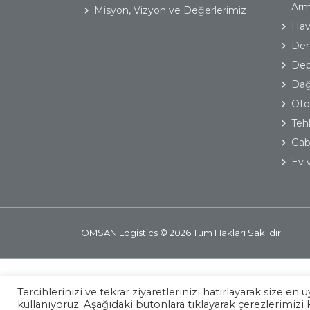
Arm
Misyon, Vizyon ve Değerlerimiz
Hav
Dem
Dep
Dağ
Oto
Teh
Gaba
Ev v
OMSAN Logistics © 2026 Tüm Hakları Saklıdır
Tercihlerinizi ve tekrar ziyaretlerinizi hatırlayarak size
www.oyak.com.tr
kullanıyoruz. Aşağıdaki butonlara tıklayarak çerezlerimizi 