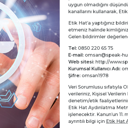
uygun olmadığını düşündü
kanallarını kullanarak, Etik 
Etik Hat’a yaptığınız bildi
etmeniz halinde kimliğiniz 
Gelen bildirimler değerlend
Tel:
0850 220 65 75
E-mail:
omsan@speak-hu
Web sitesi:
http://www.s
Kurumsal Kullanıcı Adı:
om
Şifre:
omsan1978
Veri Sorumlusu sıfatıyla O
verileriniz, Kişisel Veril
denetim/etik faaliyetlerini
Etik Hat Aydınlatma Metni’
işlenecektir. Kanun’un 11
ayrıntılı bilgi için
Etik Hat