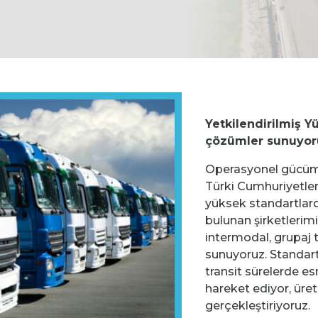
Yetkilendirilmiş Y
çözümler sunuyor
Operasyonel gücümü
Türki Cumhuriyetler
yüksek standartlard
bulunan şirketlerim
intermodal, grupaj
sunuyoruz. Standart
transit sürelerde es
hareket ediyor, üret
gerçekleştiriyoruz.