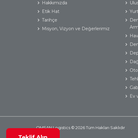
Hakkımızda
Ulus
Etik Hat
Yurt
Tarihçe
Den
Arm
Misyon, Vizyon ve Değerlerimiz
Hav
Dem
Dep
Dağ
Oto
Teh
Gaba
Ev v
OMSAN Logistics © 2026 Tüm Hakları Saklıdır
Teklif Alın