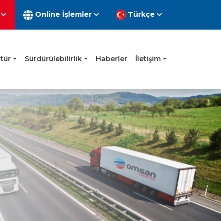
n
Online İşlemler
Türkçe
ltür
Sürdürülebilirlik
Haberler
İletişim